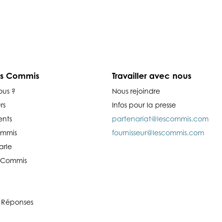
es Commis
Travailler avec nous
ous ?
Nous rejoindre
rs
Infos pour la presse
nts
partenariat@lescommis.com
ommis
fournisseur@lescommis.com
arle
es Commis
 Réponses