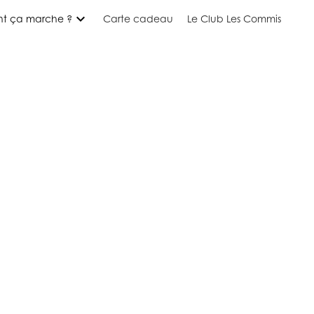
expand_more
t ça marche ?
Carte cadeau
Le Club Les Commis