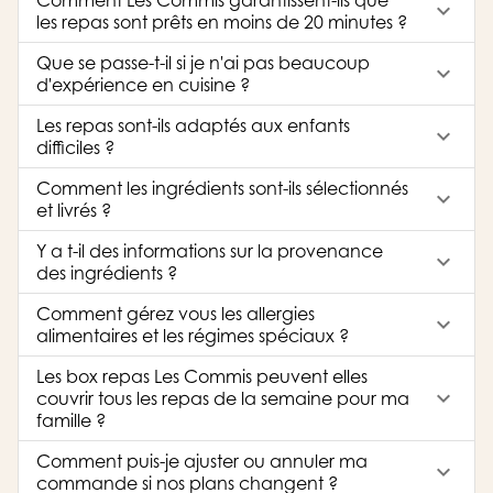
keyboard_arrow_down
les repas sont prêts en moins de 20 minutes ?
Que se passe-t-il si je n'ai pas beaucoup
keyboard_arrow_down
d'expérience en cuisine ?
Les repas sont-ils adaptés aux enfants
keyboard_arrow_down
difficiles ?
Comment les ingrédients sont-ils sélectionnés
keyboard_arrow_down
et livrés ?
Y a t-il des informations sur la provenance
keyboard_arrow_down
des ingrédients ?
Comment gérez vous les allergies
keyboard_arrow_down
alimentaires et les régimes spéciaux ?
Les box repas Les Commis peuvent elles
keyboard_arrow_down
couvrir tous les repas de la semaine pour ma
famille ?
Comment puis-je ajuster ou annuler ma
keyboard_arrow_down
commande si nos plans changent ?