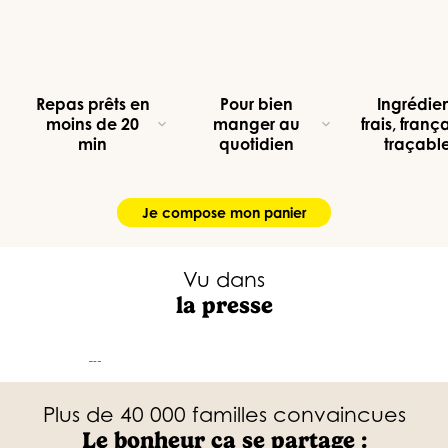
Repas prêts en
Pour bien
Ingrédie
moins de 20
manger au
frais, frança
expand_more
expand_more
min
quotidien
traçabl
Je compose mon panier
Vu dans
la presse
Plus de 40 000 familles convaincues
Le bonheur ça se partage :