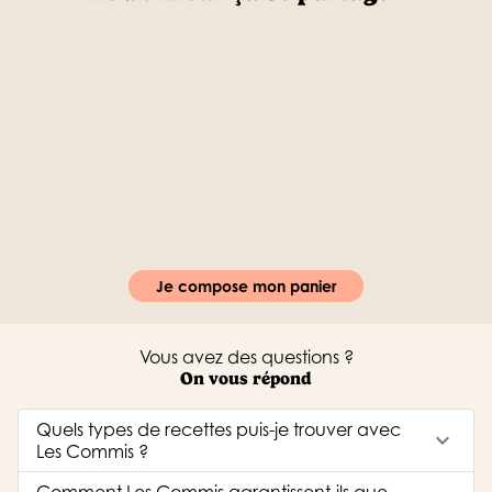
Je compose mon panier
Vous avez des questions ?
On vous répond
Quels types de recettes puis-je trouver avec
keyboard_arrow_down
Les Commis ?
Comment Les Commis garantissent-ils que