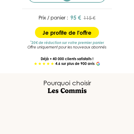
95 €
Prix / panier :
115 €
Je profite de l'offre
*
20€ de réduction sur votre premier panier
Offre uniquement pour les nouveaux abonnés
Déjà + 40 000 clients satisfaits !
4.6 sur plus de 900 avis
star
star
star
star
star
Pourquoi choisir
Les Commis