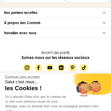
keyboard_arrow_down
Nos paniers recettes
keyboard_arrow_down
À propos des Commis
keyboard_arrow_down
Travailler avec nous
Avant de partir,
Suivez-nous sur les réseaux sociaux
Continuer sans accepter
Salut c'est nous...
84-88 rue Paul Vaillant Couturier, 92230 Gennevilliers
les Cookies !
© Les Commis 2026
On a attendu d'être sûrs que le contenu de
ce site vous intéresse avant de vous
Gestion des cookies
déranger, mais on aimerait bien vous accompagner pendant votre
Politique de confidentialité
visite...