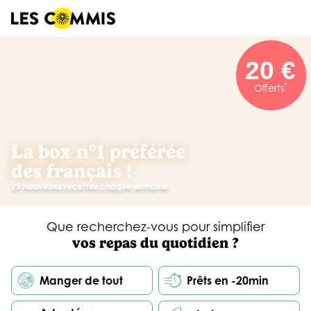
20 €
*
Offerts
La box n°1 préférée
des français !
25 nouvelles recettes chaque semaine
Que recherchez-vous pour simplifier
vos repas du quotidien ?
Manger de tout
Prêts en -20min