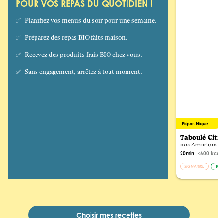
POUR VOS REPAS DU QUOTIDIEN !
✅
Planifiez vos menus du soir pour une semaine.
✅
Préparez des repas BIO faits maison.
✅
Recevez des produits frais BIO chez vous.
✅
Sans engagement, arrêtez à tout moment.
Pique-Nique
Taboulé Ci
aux Amandes
20min
<600 kc
SIGNATURE
1
Choisir mes recettes