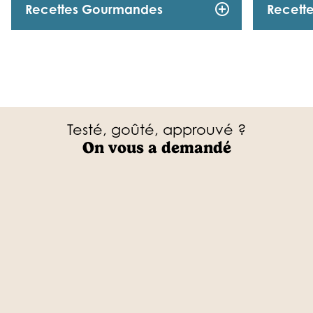
add_circle_outline
Recettes Gourmandes
Recette
Testé, goûté, approuvé ?
On vous a demandé