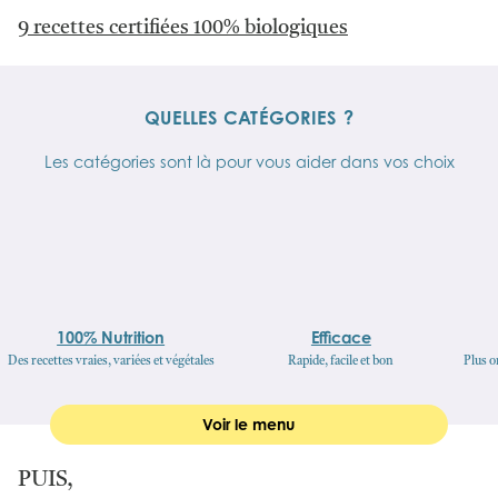
9 recettes certifiées 100% biologiques
QUELLES CATÉGORIES ?
Les catégories sont là pour vous aider dans vos choix
100% Nutrition
Efficace
Des recettes vraies, variées et végétales
Rapide, facile et bon
Plus o
Voir le menu
PUIS,