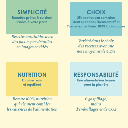
SIMPLICITÉ
CHOIX
Recettes prêtes à cuisiner
25 recettes par semaine
®
livrées à votre porte
dont 6 recettes Thermomix
et
9 recettes certifiées 100% biologiques
Recettes inratables avec
Variété dans le choix
des pas-à-pas détaillés
des recettes avec une
en images et vidéo
note moyenne de 4,2/5
NUTRITION
RESPONSABILITÉ
Cuisiner sain
Une alimentation bonne
et équilibré
pour la planète
Recette 100% nutrition
0 gaspillage,
qui viennent combler
moins
les carences de l'alimentation
d'emballages et de CO2