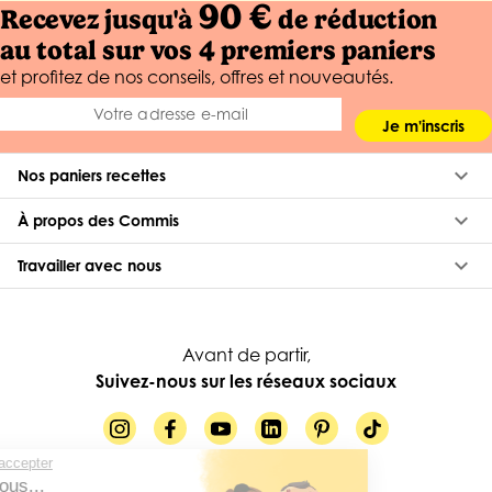
90 €
Recevez jusqu'à
de réduction
au total sur vos 4 premiers paniers
et profitez de nos conseils, offres et nouveautés.
Je m'inscris
keyboard_arrow_down
Nos paniers recettes
keyboard_arrow_down
À propos des Commis
keyboard_arrow_down
Travailler avec nous
Avant de partir,
Suivez-nous sur les réseaux sociaux
Continuer sans accepter
Salut c'est nous...