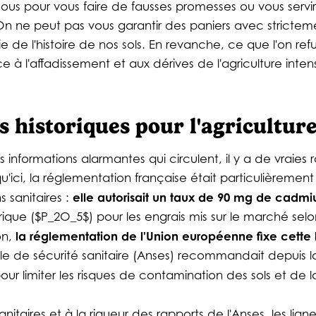
us pour vous faire de fausses promesses ou vous servir
 On ne peut pas vous garantir des paniers avec strict
e de l'histoire de nos sols. En revanche, ce que l'on refu
ce à l'affadissement et aux dérives de l'agriculture intens
 historiques pour l'agriculture
s informations alarmantes qui circulent, il y a de vraies r
qu'ici, la réglementation française était particulièremen
elle autorisait un taux de 90 mg de cad
sanitaires :
que ($P_2O_5$) pour les engrais mis sur le marché selo
la réglementation de l'Union européenne fixe cette 
on,
le de sécurité sanitaire (Anses) recommandait depuis
our limiter les risques de contamination des sols et de l
nitaires et à la rigueur des rapports de l'Anses, les lig