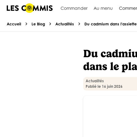
Commander
Au menu
Commen
chevron_right
chevron_right
chevron_right
Accueil
Le Blog
Actualités
Du cadmium dans l'assiette 
Du cadmium
dans le pla
Actualités
Publié le 16 juin 2026