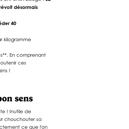
révoit désormais
éder 40
r kilogramme
rés**. En comprenant
soutenir ces
ens !
 bon sens
te ! Inutile de
our chouchouter sa
exactement ce que l'on