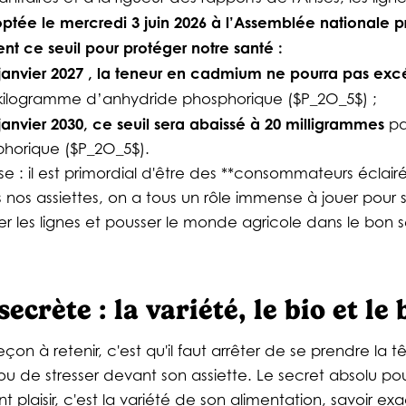
optée le mercredi 3 juin 2026 à l’Assemblée nationale p
nt ce seuil pour protéger notre santé :
janvier 2027 , la teneur en cadmium ne pourra pas exc
kilogramme d’anhydride phosphorique ($P_2O_5$) ;
anvier 2030, ce seuil sera abaissé à 20 milligrammes
pa
horique ($P_2O_5$).
 : il est primordial d'être des **consommateurs éclai
nos assiettes, on a tous un rôle immense à jouer pour 
r les lignes et pousser le monde agricole dans le bon s
ecrète : la variété, le bio et le
leçon à retenir, c'est qu'il faut arrêter de se prendre la tê
 ou de stresser devant son assiette. Le secret absolu p
nt plaisir, c'est la variété de son alimentation, savoir 