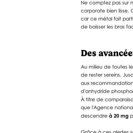
Ne comptez pas sur no
corporate bien lisse.
car ce métal fait parti
de baisser les bras fa
Des avancées
Au milieu de toutes le
de rester sereins. Jus
aux recommandations 
d'anhydride phosphori
À titre de comparais
que l'Agence nationa
à 20 mg
descendre
p
Grâce à ces alertes sa