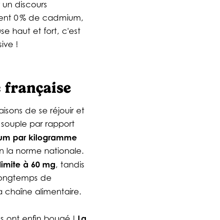
 un discours
ement 0 % de cadmium,
se haut et fort, c'est
ive !
 française
aisons de se réjouir et
t souple par rapport
mium par kilogramme
n la norme nationale.
limite à 60 mg
, tandis
 longtemps de
a chaîne alimentaire.
La
nes ont enfin bougé !