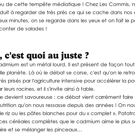
ilieu de cette tempête médiatique ! Chez Les Commis, n
uit à regarder de très près ce qui se cache dans nos as
eux minutes, on se regarde dans les yeux et on fait le 
conter de salades !
c'est quoi au juste ?
cadmium est un métal lourd. Il est présent de façon tout 
le planète. Là où le débat se corse, c'est qu'on le retr
ès prisés par l'agriculture intensive pour accélérer la p
leurs racines, et il s'invite ainsi à table.
toire devient savoureuse : ce débat vient carrément fair
utrition qu'on nous ressasse depuis des années ! On nou
r le riz ou les pâtes blanches pour du « complet ». Patatr
ces céréales complètes que le cadmium aime le plus se
naire et se mélanger les pinceaux…