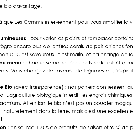
 le bio davantage.
 que Les Commis interviennent pour vous simplifier la vie
gumineuses :
pour varier les plaisirs et remplacer certain
ntègre encore plus de lentilles corail, de pois chiches fo
enus. C'est savoureux, c'est malin, et ça change de la 
e au menu :
chaque semaine, nos chefs redoublent d'ima
ients. Vous changez de saveurs, de légumes et d'inspi
e Bio
(avec transparence) : nos paniers contiennent 
bio. L'agriculture biologique interdit les engrais chimiqu
 cadmium. Attention, le bio n’est pas un bouclier magi
t naturellement dans la terre, mais c'est une excellent
 !
son :
on source 100 % de produits de saison et 90 % de p