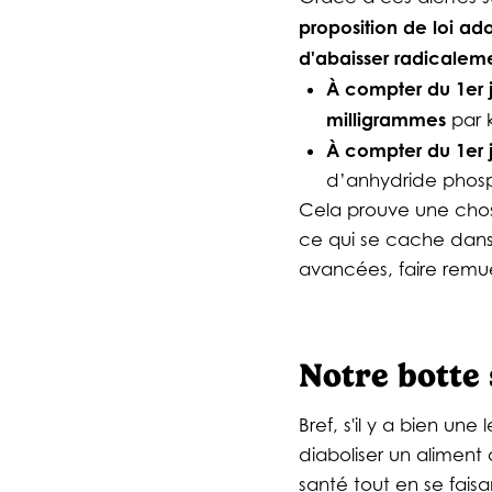
proposition de loi ad
d'abaisser radicaleme
À compter du 1er 
milligrammes
par 
À compter du 1er j
d’anhydride phosp
Cela prouve une chose
ce qui se cache dans 
avancées, faire remue
Notre botte s
Bref, s'il y a bien une 
diaboliser un aliment
santé tout en se faisa