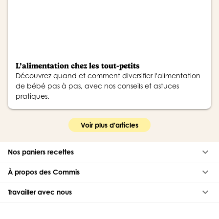
L’alimentation chez les tout-petits
Découvrez quand et comment diversifier l'alimentation
de bébé pas à pas, avec nos conseils et astuces
pratiques.
Voir plus d'articles
keyboard_arrow_down
Nos paniers recettes
keyboard_arrow_down
À propos des Commis
keyboard_arrow_down
Travailler avec nous