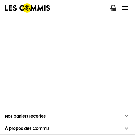
menu
keyboard_arrow_down
Nos paniers recettes
keyboard_arrow_down
À propos des Commis