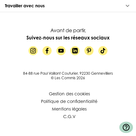
keyboard_arrow_down
Travailler avec nous
Avant de partir,
Suivez-nous sur les réseaux sociaux
84-88 rue Paul Vaillant Couturier, 92230 Gennevilliers
© Les Commis 2026
Gestion des cookies
Politique de confidentialité
Mentions légales
C.G.V
help_outline