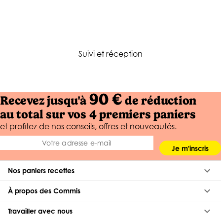
Suivi et réception
90 €
Recevez jusqu'à
de réduction
au total sur vos 4 premiers paniers
et profitez de nos conseils, offres et nouveautés.
Je m'inscris
keyboard_arrow_down
Nos paniers recettes
keyboard_arrow_down
À propos des Commis
keyboard_arrow_down
Travailler avec nous