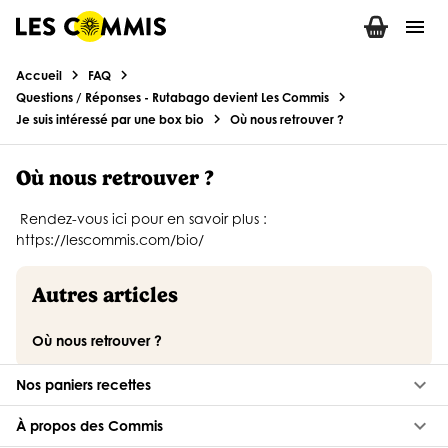
menu
keyboard_arrow_down
Nos paniers recettes
keyboard_arrow_down
À propos des Commis