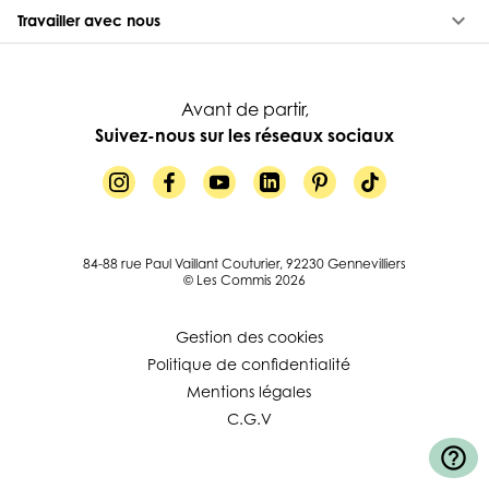
keyboard_arrow_down
Travailler avec nous
Avant de partir,
Suivez-nous sur les réseaux sociaux
84-88 rue Paul Vaillant Couturier, 92230 Gennevilliers
© Les Commis 2026
Gestion des cookies
Politique de confidentialité
Mentions légales
C.G.V
help_outline