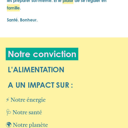
les préparer soi-même. Et le
plaisir
de se régaler en
famille
.
Santé. Bonheur.
Notre conviction
L'ALIMENTATION
A UN IMPACT SUR :
⚡ Notre énergie
🩺 Notre santé
🌍 Notre planète