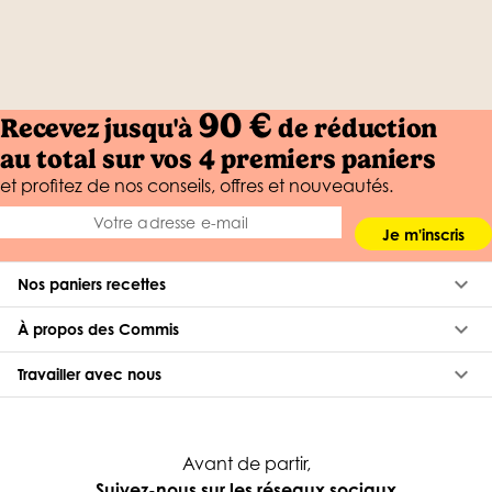
90 €
Recevez jusqu'à
de réduction
au total sur vos 4 premiers paniers
et profitez de nos conseils, offres et nouveautés.
Je m'inscris
keyboard_arrow_down
Nos paniers recettes
keyboard_arrow_down
À propos des Commis
keyboard_arrow_down
Travailler avec nous
Avant de partir,
Suivez-nous sur les réseaux sociaux