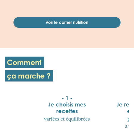
Voir le corner nutrition
Comment
ça marche ?
- 1 -
Je choisis mes
Je reç
recettes
et
variées et équilibrées
pa
à vé