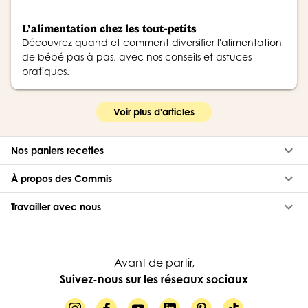
L’alimentation chez les tout-petits
Découvrez quand et comment diversifier l'alimentation
de bébé pas à pas, avec nos conseils et astuces
pratiques.
Voir plus d'articles
keyboard_arrow_down
Nos paniers recettes
keyboard_arrow_down
À propos des Commis
keyboard_arrow_down
Travailler avec nous
Avant de partir,
Suivez-nous sur les réseaux sociaux