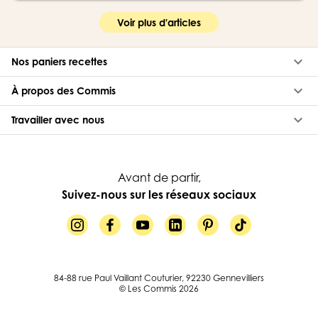
Voir plus d'articles
keyboard_arrow_down
Nos paniers recettes
keyboard_arrow_down
À propos des Commis
keyboard_arrow_down
Travailler avec nous
Avant de partir,
Suivez-nous sur les réseaux sociaux
84-88 rue Paul Vaillant Couturier, 92230 Gennevilliers
© Les Commis 2026