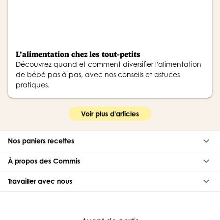
L’alimentation chez les tout-petits
Découvrez quand et comment diversifier l'alimentation
de bébé pas à pas, avec nos conseils et astuces
pratiques.
Voir plus d'articles
keyboard_arrow_down
Nos paniers recettes
keyboard_arrow_down
À propos des Commis
keyboard_arrow_down
Travailler avec nous