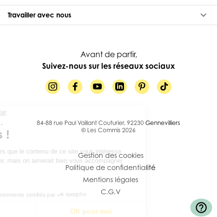
keyboard_arrow_down
Travailler avec nous
Avant de partir,
Suivez-nous sur les réseaux sociaux
Continuer sans accepter
Salut c'est nous...
les Cookies !
84-88 rue Paul Vaillant Couturier, 92230 Gennevilliers
© Les Commis 2026
On a attendu d'être sûrs que le contenu de
ce site vous intéresse avant de vous
Gestion des cookies
déranger, mais on aimerait bien vous accompagner pendant votre
Politique de confidentialité
visite...
C'est OK pour vous ?
Mentions légales
C.G.V
Consentements certifiés par
help_outline
Je choisis
OK pour moi