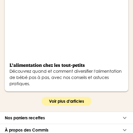
L’alimentation chez les tout-petits
Découvrez quand et comment diversifier l'alimentation
de bébé pas à pas, avec nos conseils et astuces
pratiques.
Voir plus d'articles
keyboard_arrow_down
Nos paniers recettes
keyboard_arrow_down
À propos des Commis