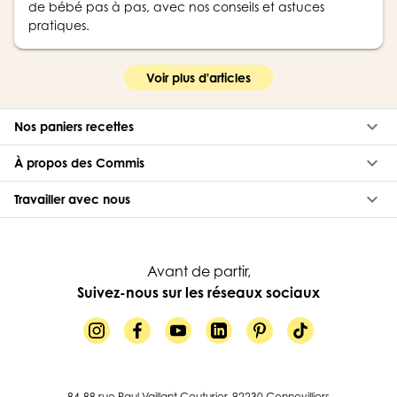
de bébé pas à pas, avec nos conseils et astuces
pratiques.
Voir plus d'articles
keyboard_arrow_down
Nos paniers recettes
keyboard_arrow_down
À propos des Commis
keyboard_arrow_down
Travailler avec nous
Avant de partir,
Suivez-nous sur les réseaux sociaux
84-88 rue Paul Vaillant Couturier, 92230 Gennevilliers