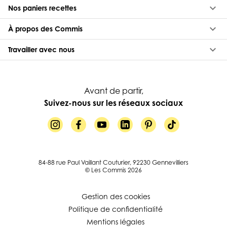
keyboard_arrow_down
Nos paniers recettes
keyboard_arrow_down
À propos des Commis
keyboard_arrow_down
Travailler avec nous
Avant de partir,
Suivez-nous sur les réseaux sociaux
84-88 rue Paul Vaillant Couturier, 92230 Gennevilliers
© Les Commis 2026
Gestion des cookies
Politique de confidentialité
Mentions légales