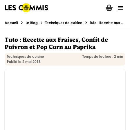
menu
chevron_right
chevron_right
chevron_right
Accueil
Le Blog
Techniques de cuisine
Tuto : Recette aux Fraises, Confit de Poivron et Pop Corn au Paprika
Tuto : Recette aux Fraises, Confit de
Poivron et Pop Corn au Paprika
Techniques de cuisine
Temps de lecture : 2 min
Publié le 2 mai 2018