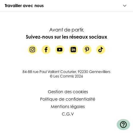
keyboard_arrow_down
Travailler avec nous
Avant de partir,
Suivez-nous sur les réseaux sociaux
84-88 rue Paul Vaillant Couturier, 92230 Gennevilliers
© Les Commis 2026
Gestion des cookies
Politique de confidentialité
Mentions légales
C.G.V
help_outline