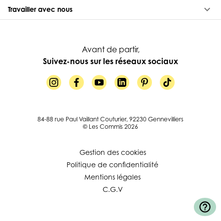
keyboard_arrow_down
Travailler avec nous
Avant de partir,
Suivez-nous sur les réseaux sociaux
84-88 rue Paul Vaillant Couturier, 92230 Gennevilliers
© Les Commis 2026
Gestion des cookies
Politique de confidentialité
Mentions légales
C.G.V
help_outline