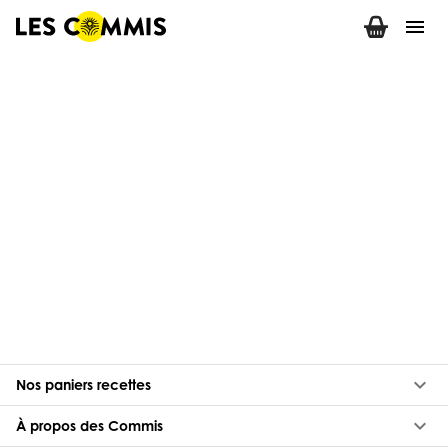
menu
keyboard_arrow_down
Nos paniers recettes
keyboard_arrow_down
À propos des Commis