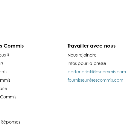
es Commis
Travailler avec nous
ous ?
Nous rejoindre
rs
Infos pour la presse
nts
partenariat@lescommis.com
ommis
fournisseur@lescommis.com
arle
es Commis
 Réponses