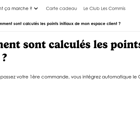
expand_more
t ça marche ?
Carte cadeau
Le Club Les Commis