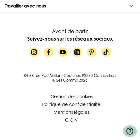
keyboard_arrow_down
Travailler avec nous
Avant de partir,
Suivez-nous sur les réseaux sociaux
84-88 rue Paul Vaillant Couturier, 92230 Gennevilliers
© Les Commis 2026
Gestion des cookies
Politique de confidentialité
Mentions légales
C.G.V
help_outline