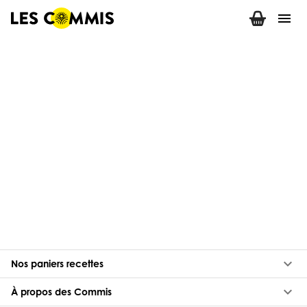
menu
keyboard_arrow_down
Nos paniers recettes
keyboard_arrow_down
À propos des Commis