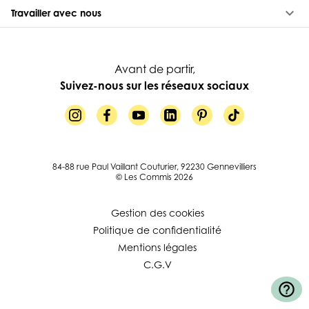
keyboard_arrow_down
Travailler avec nous
Avant de partir,
Suivez-nous sur les réseaux sociaux
84-88 rue Paul Vaillant Couturier, 92230 Gennevilliers
© Les Commis 2026
Gestion des cookies
Politique de confidentialité
Mentions légales
C.G.V
help_outline