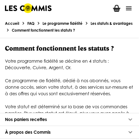
menu
keyboard_arrow_down
Nos paniers recettes
keyboard_arrow_down
À propos des Commis