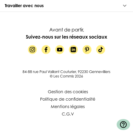
keyboard_arrow_down
Travailler avec nous
Avant de partir,
Suivez-nous sur les réseaux sociaux
84-88 rue Paul Vaillant Couturier, 92230 Gennevilliers
© Les Commis 2026
Gestion des cookies
Politique de confidentialité
Mentions légales
C.G.V
help_outline