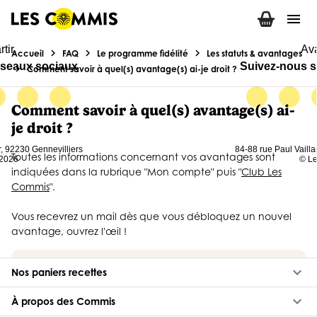
menu
keyboard_arrow_down
Nos paniers recettes
keyboard_arrow_down
À propos des Commis