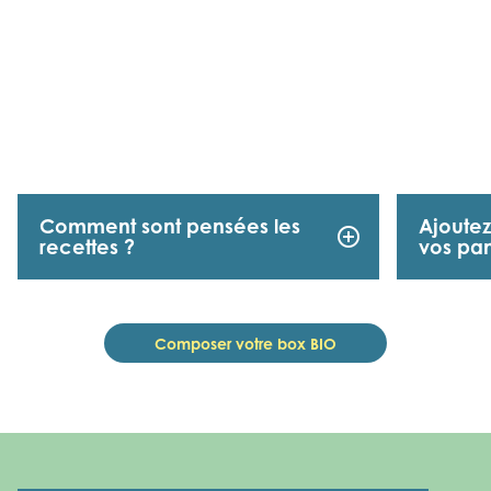
Comment sont pensées les
Ajoutez
add_circle_outline
recettes ?
vos pan
Composer votre box BIO