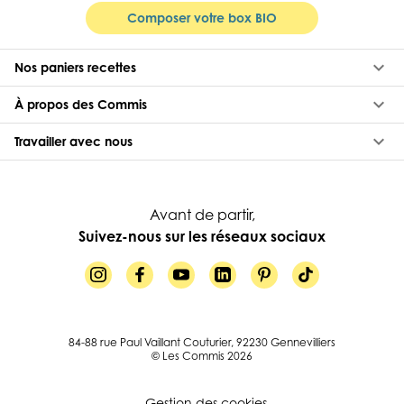
Composer votre box BIO
keyboard_arrow_down
Nos paniers recettes
keyboard_arrow_down
À propos des Commis
keyboard_arrow_down
Travailler avec nous
Avant de partir,
Suivez-nous sur les réseaux sociaux
84-88 rue Paul Vaillant Couturier, 92230 Gennevilliers
© Les Commis 2026
Gestion des cookies