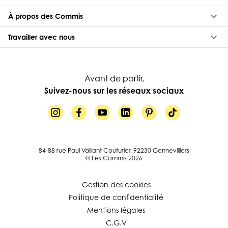
keyboard_arrow_down
À propos des Commis
keyboard_arrow_down
Travailler avec nous
Avant de partir,
Suivez-nous sur les réseaux sociaux
84-88 rue Paul Vaillant Couturier, 92230 Gennevilliers
© Les Commis 2026
Gestion des cookies
Politique de confidentialité
Mentions légales
C.G.V