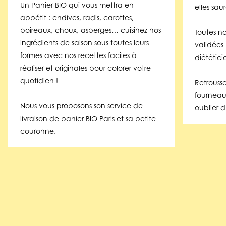
Un Panier BIO qui vous mettra en
elles sau
appétit : endives, radis, carottes,
poireaux, choux, asperges… cuisinez nos
Toutes no
ingrédients de saison sous toutes leurs
validées
formes avec nos recettes faciles à
diététici
réaliser et originales pour colorer votre
quotidien !
Retrouss
fourneaux
Nous vous proposons son service de
oublier d
livraison de panier BIO Paris et sa petite
couronne.