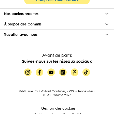
keyboard_arrow_down
Nos paniers recettes
keyboard_arrow_down
À propos des Commis
keyboard_arrow_down
Travailler avec nous
Avant de partir,
Suivez-nous sur les réseaux sociaux
84-88 rue Paul Vaillant Couturier, 92230 Gennevilliers
© Les Commis 2026
Gestion des cookies