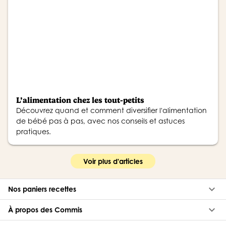
L’alimentation chez les tout-petits
Découvrez quand et comment diversifier l'alimentation
de bébé pas à pas, avec nos conseils et astuces
pratiques.
Voir plus d'articles
keyboard_arrow_down
Nos paniers recettes
keyboard_arrow_down
À propos des Commis