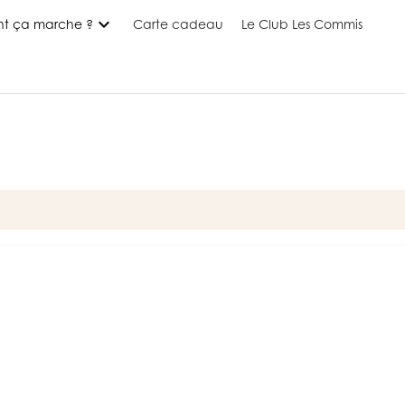
expand_more
t ça marche ?
Carte cadeau
Le Club Les Commis