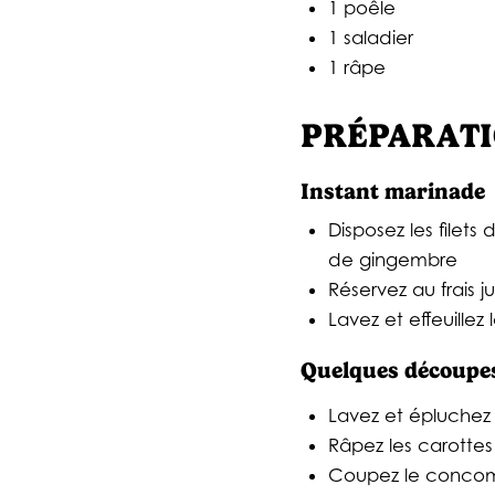
1 poêle
1 saladier
1 râpe
PRÉPARATI
Instant marinad
Disposez les filet
de gingembre
Réservez au frais j
Lavez et effeuillez
Quelques découpe
Lavez et épluchez
Râpez les carottes
Coupez le concom