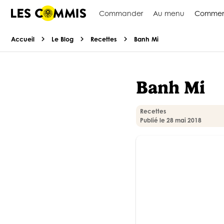
Commander
Au menu
Commen
chevron_right
chevron_right
chevron_right
Accueil
Le Blog
Recettes
Banh Mi
Banh Mi
Recettes
Publié le 28 mai 2018