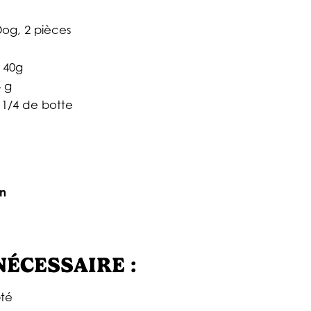
Dog, 2 pièces
 40g
4 g
 1/4 de botte
in
NÉCESSAIRE :
pté