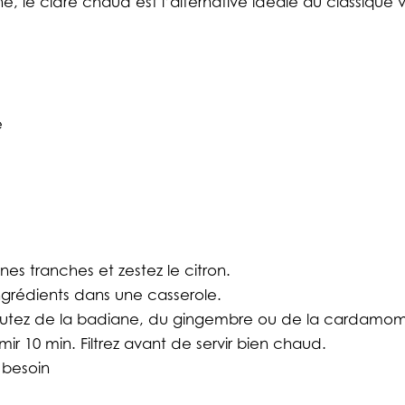
 le cidre chaud est l’alternative idéale au classique 
e
es tranches et zestez le citron.
ngrédients dans une casserole.
joutez de la badiane, du gingembre ou de la cardamo
émir 10 min. Filtrez avant de servir bien chaud.
 besoin