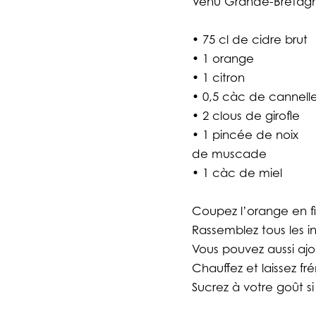
Venu Grande-Bretagne,
• 75 cl de cidre brut
• 1 orange
• 1 citron
• 0,5 càc de cannell
• 2 clous de girofle
• 1 pincée de noix
de muscade
• 1 càc de miel
Coupez l’orange en fin
Rassemblez tous les i
Vous pouvez aussi a
Chauffez et laissez fr
Sucrez à votre goût si