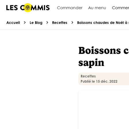
Commander
Au menu
Commen
chevron_right
chevron_right
chevron_right
Accueil
Le Blog
Recettes
Boissons chaudes de Noël à 
Boissons c
sapin
Recettes
Publié le 15 déc. 2022