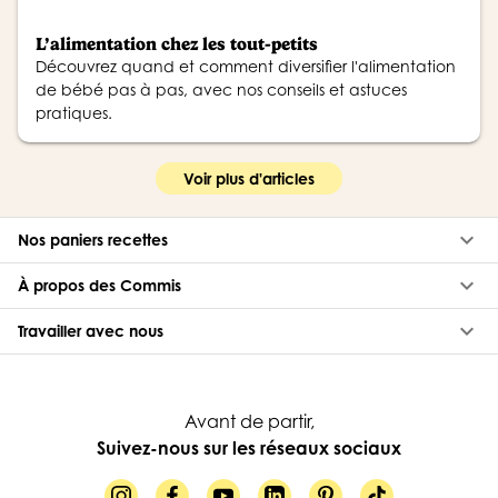
L’alimentation chez les tout-petits
Découvrez quand et comment diversifier l'alimentation
de bébé pas à pas, avec nos conseils et astuces
pratiques.
Voir plus d'articles
keyboard_arrow_down
Nos paniers recettes
keyboard_arrow_down
À propos des Commis
keyboard_arrow_down
Travailler avec nous
Avant de partir,
Suivez-nous sur les réseaux sociaux