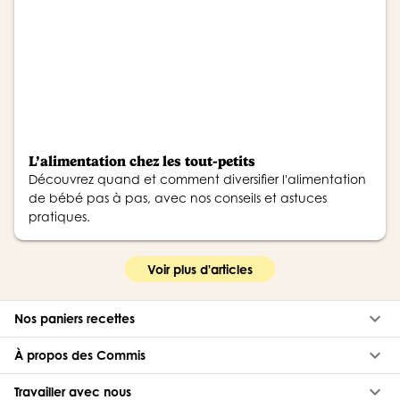
L’alimentation chez les tout-petits
Découvrez quand et comment diversifier l'alimentation
de bébé pas à pas, avec nos conseils et astuces
pratiques.
Voir plus d'articles
keyboard_arrow_down
Nos paniers recettes
keyboard_arrow_down
À propos des Commis
keyboard_arrow_down
Travailler avec nous