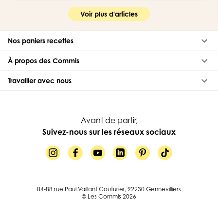
Voir plus d'articles
keyboard_arrow_down
Nos paniers recettes
keyboard_arrow_down
À propos des Commis
keyboard_arrow_down
Travailler avec nous
Avant de partir,
Suivez-nous sur les réseaux sociaux
84-88 rue Paul Vaillant Couturier, 92230 Gennevilliers
© Les Commis 2026