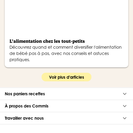
L’alimentation chez les tout-petits
Découvrez quand et comment diversifier l'alimentation
de bébé pas à pas, avec nos conseils et astuces
pratiques.
Voir plus d'articles
keyboard_arrow_down
Nos paniers recettes
keyboard_arrow_down
À propos des Commis
keyboard_arrow_down
Travailler avec nous