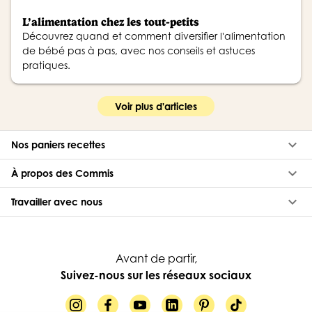
L’alimentation chez les tout-petits
Découvrez quand et comment diversifier l'alimentation
de bébé pas à pas, avec nos conseils et astuces
pratiques.
Voir plus d'articles
keyboard_arrow_down
Nos paniers recettes
keyboard_arrow_down
À propos des Commis
keyboard_arrow_down
Travailler avec nous
Avant de partir,
Suivez-nous sur les réseaux sociaux