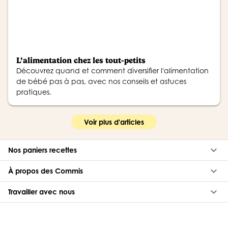
L’alimentation chez les tout-petits
Découvrez quand et comment diversifier l'alimentation
de bébé pas à pas, avec nos conseils et astuces
pratiques.
Voir plus d'articles
keyboard_arrow_down
Nos paniers recettes
keyboard_arrow_down
À propos des Commis
keyboard_arrow_down
Travailler avec nous