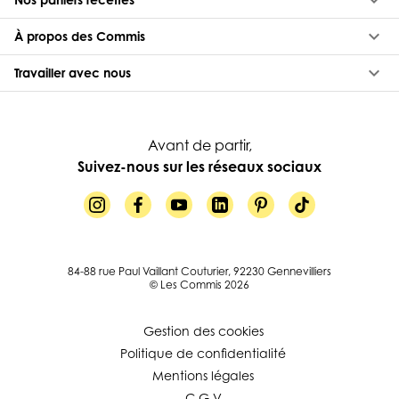
keyboard_arrow_down
keyboard_arrow_down
À propos des Commis
keyboard_arrow_down
Travailler avec nous
Avant de partir,
Suivez-nous sur les réseaux sociaux
84-88 rue Paul Vaillant Couturier, 92230 Gennevilliers
© Les Commis 2026
Gestion des cookies
Politique de confidentialité
Mentions légales
C.G.V