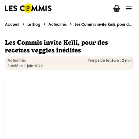
menu
chevron_right
chevron_right
chevron_right
Accueil
Le Blog
Actualités
Les Commis invite Keïli, pour des recettes veggies inédites
Les Commis invite Keïli, pour des
recettes veggies inédites
Actualités
Temps de lecture : 2 min
Publié le 1 juin 2022