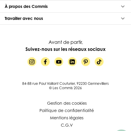
keyboard_arrow_down
À propos des Commis
keyboard_arrow_down
Travailler avec nous
Avant de partir,
Suivez-nous sur les réseaux sociaux
84-88 rue Paul Vaillant Couturier, 92230 Gennevilliers
© Les Commis 2026
Gestion des cookies
Politique de confidentialité
Mentions légales
C.G.V