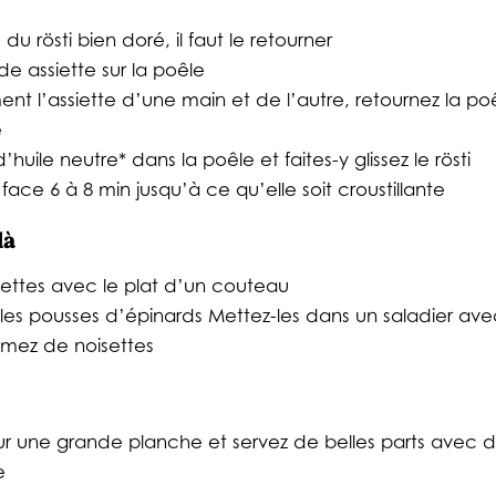
 du rösti bien doré, il faut le retourner
e assiette sur la poêle
t l’assiette d’une main et de l’autre, retournez la poê
e
uile neutre* dans la poêle et faites-y glissez le rösti
e face 6 à 8 min jusqu’à ce qu’elle soit croustillante
 là
settes avec le plat d’un couteau
les pousses d’épinards Mettez-les dans un saladier ave
mez de noisettes
 sur une grande planche et servez de belles parts avec
e