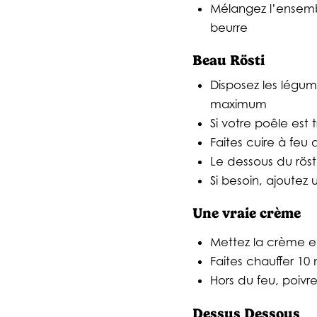
Mélangez l’ensemb
beurre
Beau Rösti
Disposez les légum
maximum
Si votre poêle est t
Faites cuire à feu 
Le dessous du röst
Si besoin, ajoutez 
Une vraie crème
Mettez la crème e
Faites chauffer 1
Hors du feu, poivr
Dessus Dessous