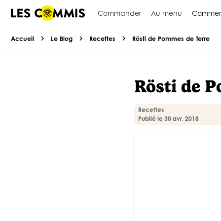
Commander
Au menu
Commen
chevron_right
chevron_right
chevron_right
Accueil
Le Blog
Recettes
Rösti de Pommes de Terre
Rösti de 
Recettes
Publié le 30 avr. 2018