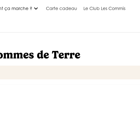
expand_more
t ça marche ?
Carte cadeau
Le Club Les Commis
Pommes de Terre