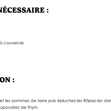
NÉCESSAIRE :
e à couvercle
ON :
 et les pommes de terre puis épluchez-les Râpez-les da
 saupoudrez de thym