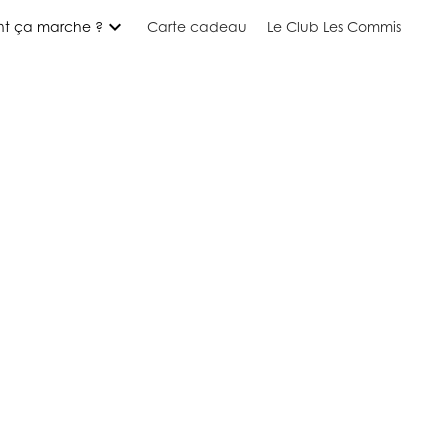
expand_more
t ça marche ?
Carte cadeau
Le Club Les Commis