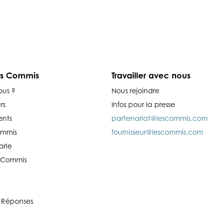
es Commis
Travailler avec nous
ous ?
Nous rejoindre
rs
Infos pour la presse
nts
partenariat@lescommis.com
ommis
fournisseur@lescommis.com
arle
es Commis
 Réponses