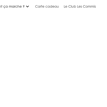
expand_more
t ça marche ?
Carte cadeau
Le Club Les Commis