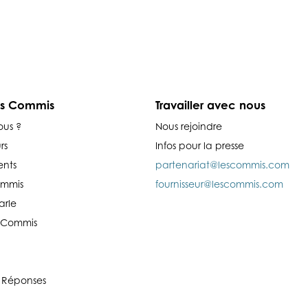
es Commis
Travailler avec nous
ous ?
Nous rejoindre
rs
Infos pour la presse
nts
partenariat@lescommis.com
ommis
fournisseur@lescommis.com
arle
es Commis
 Réponses