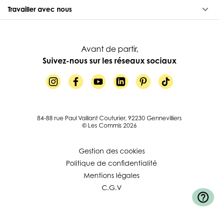
keyboard_arrow_down
Travailler avec nous
Avant de partir,
Suivez-nous sur les réseaux sociaux
84-88 rue Paul Vaillant Couturier, 92230 Gennevilliers
© Les Commis 2026
Gestion des cookies
Politique de confidentialité
Mentions légales
C.G.V
help_outline