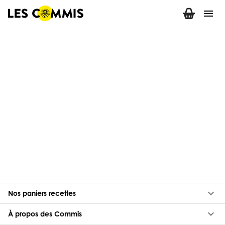
menu
keyboard_arrow_down
Nos paniers recettes
keyboard_arrow_down
À propos des Commis