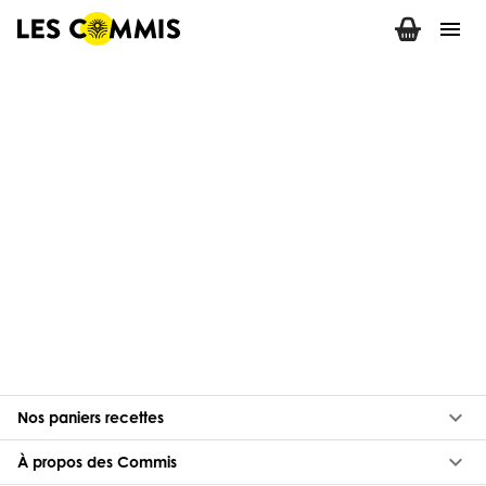
menu
keyboard_arrow_down
Nos paniers recettes
keyboard_arrow_down
À propos des Commis