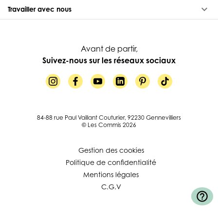
keyboard_arrow_down
Travailler avec nous
Avant de partir,
Suivez-nous sur les réseaux sociaux
84-88 rue Paul Vaillant Couturier, 92230 Gennevilliers
© Les Commis 2026
Gestion des cookies
Politique de confidentialité
Mentions légales
C.G.V
help_outline