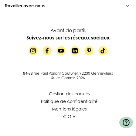
keyboard_arrow_down
Travailler avec nous
Avant de partir,
Suivez-nous sur les réseaux sociaux
84-88 rue Paul Vaillant Couturier, 92230 Gennevilliers
© Les Commis 2026
Gestion des cookies
Politique de confidentialité
Mentions légales
C.G.V
help_outline