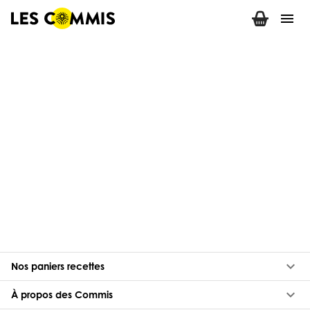
menu
keyboard_arrow_down
Nos paniers recettes
keyboard_arrow_down
À propos des Commis