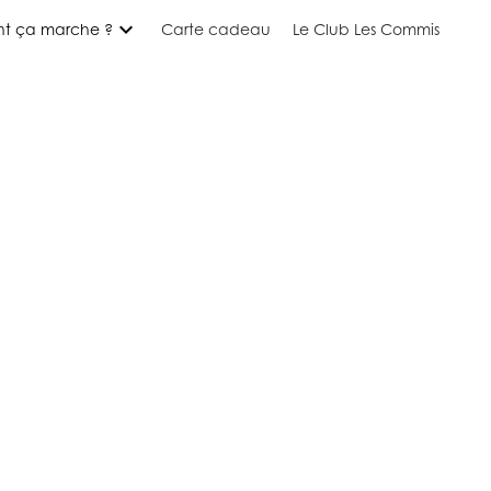
expand_more
t ça marche ?
Carte cadeau
Le Club Les Commis