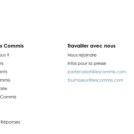
es Commis
Travailler avec nous
ous ?
Nous rejoindre
rs
Infos pour la presse
nts
partenariat@lescommis.com
ommis
fournisseur@lescommis.com
arle
es Commis
 Réponses