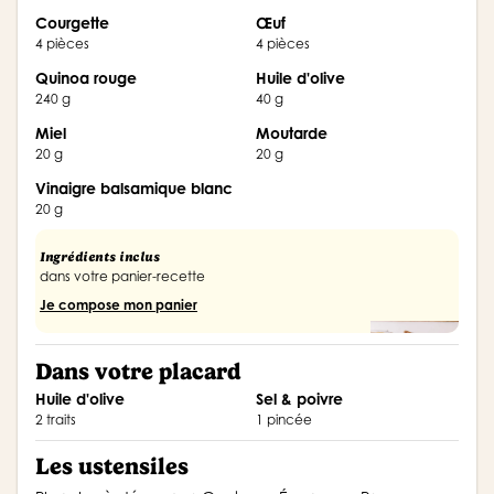
Courgette
Œuf
4 pièces
4 pièces
Quinoa rouge
Huile d'olive
240 g
40 g
Miel
Moutarde
20 g
20 g
Vinaigre balsamique blanc
20 g
Ingrédients inclus
dans votre panier-recette
Je compose mon panier
Dans votre placard
Huile d'olive
Sel & poivre
2 traits
1 pincée
Les ustensiles