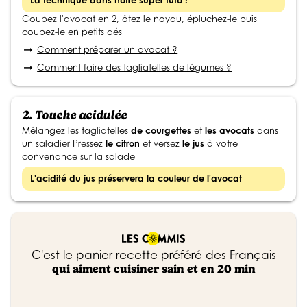
La technique dans notre super tuto !
Coupez l'avocat en 2, ôtez le noyau, épluchez-le puis
coupez-le en petits dés
Comment préparer un avocat ?
arrow_right_alt
Comment faire des tagliatelles de légumes ?
arrow_right_alt
2.
Touche acidulée
Mélangez les tagliatelles
de courgettes
et
les avocats
dans
un saladier Pressez
le citron
et versez
le jus
à votre
convenance sur la salade
L'acidité du jus préservera la couleur de l'avocat
C'est le panier recette préféré des Français
qui aiment cuisiner sain et en 20 min