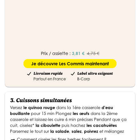
Prix / assiette :
3,81 €
4,75 €
Je découvre Les Commis maintenant
Livraison rapide
Label ultra exigeant
Partout en France
B-Corp
3.
Cuissons simultanées
Versez
le quinoa rouge
dans la 1ère casserole
d'eau
bouillante
pour 15 min Plongez
les œufs
dans la 2ème
casserole et laissez-les cuire 6 min précises Pendant que ça
cuit, ciselez*
la ciboulette
puis hachez
les cacahuètes
Parsemez le tout sur
la salade
,
salez
,
poivrez
et mélangez
Comment ciseler les fines herbes facilement ?
arrow_right_alt