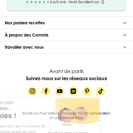
+ 4.6/5 avis - Noté Excellent sur
star
star
star
star
star
keyboard_arrow_down
Nos paniers recettes
keyboard_arrow_down
À propos des Commis
keyboard_arrow_down
Travailler avec nous
Avant de partir,
Suivez-nous sur les réseaux sociaux
Continuer sans accepter
Salut c'est nous...
84-88 rue Paul Vaillant Couturier, 92230 Gennevilliers
les Cookies !
© Les Commis 2026
On a attendu d'être sûrs que le contenu de
ce site vous intéresse avant de vous