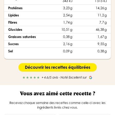
343 kJ
1 515 kJ
Protéines
3,23 g
14,26 g
Lipides
2,54 g
11,2 g
Fibres
1,74 g
7,7 g
Glucides
10,51 g
46,38 g
Graisses saturées
0,38 g
1,67 g
Sucres
2,16 g
9,55 g
Sel
0,09 g
0,38 g
Découvrir les recettes équilibrées
+ 4.6/5 avis - Noté Excellent sur
star
star
star
star
star
Vous avez aimé cette recette ?
Recevez chaque semaine des recettes comme celle-ci avec les
ingrédients livrés chez vous.