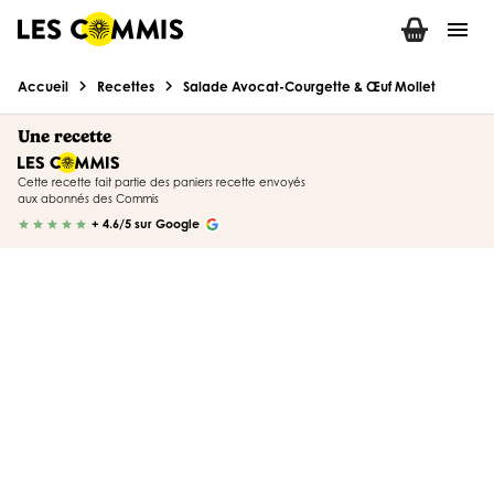
menu
chevron_right
chevron_right
Accueil
Recettes
Salade Avocat-Courgette & Œuf Mollet
Une recette
Cette recette fait partie des paniers recette envoyés
aux abonnés des Commis
+ 4.6/5 sur Google
star
star
star
star
star