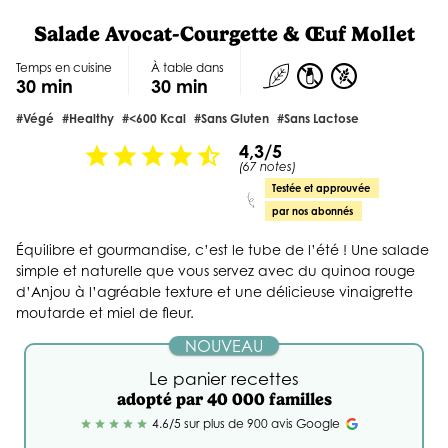
Salade Avocat-Courgette & Œuf Mollet
Temps en cuisine
À table dans
30 min
30 min
#végé
#healthy
#<600 Kcal
#sans Gluten
#sans Lactose
4,3/5
star
star
star
star
star_half
(67 notes)
Testée et approuvée
par nos abonnés
Équilibre et gourmandise, c’est le tube de l’été ! Une salade
simple et naturelle que vous servez avec du quinoa rouge
d’Anjou à l’agréable texture et une délicieuse vinaigrette
moutarde et miel de fleur.
NOUVEAU
Le panier recettes
adopté par 40 000 familles
4.6/5 sur plus de 900 avis Google
star
star
star
star
star