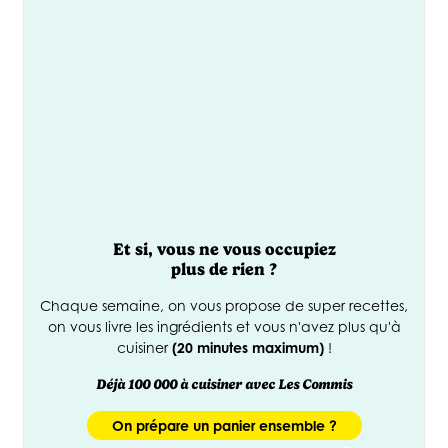
Et si, vous ne vous occupiez
€
90
plus de rien ?
*
Chaque semaine, on vous propose de super recettes,
Offerts
on vous livre les ingrédients et vous n'avez plus qu'à
cuisiner
(20 minutes maximum)
!
Déjà 100 000 à cuisiner avec Les Commis
On prépare un panier ensemble ?