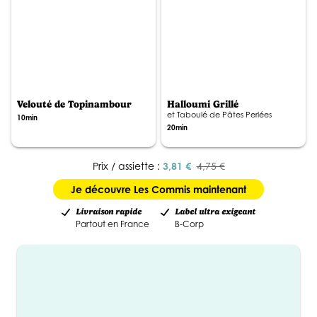
Velouté de Topinambour
Halloumi Grillé
et Taboulé de Pâtes Perlées
10min
20min
Prix / assiette :
3,81 €
4,75 €
Je découvre Les Commis maintenant
Livraison rapide
Label ultra exigeant
Partout en France
B-Corp