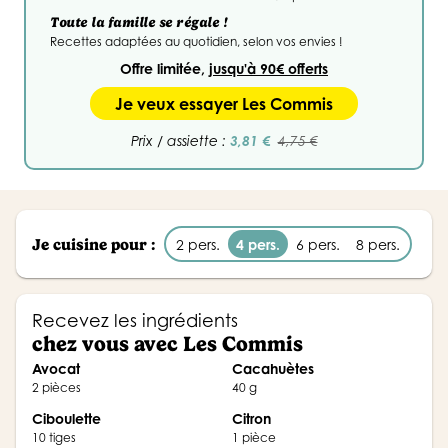
Toute la famille se régale !
Recettes adaptées au quotidien, selon vos envies !
Offre limitée,
jusqu'à 90€ offerts
Je veux essayer Les Commis
3,81 €
Prix / assiette :
4,75 €
Je cuisine pour :
2 pers.
4 pers.
6 pers.
8 pers.
Recevez les ingrédients
chez vous avec Les Commis
Avocat
Cacahuètes
2 pièces
40 g
Ciboulette
Citron
10 tiges
1 pièce