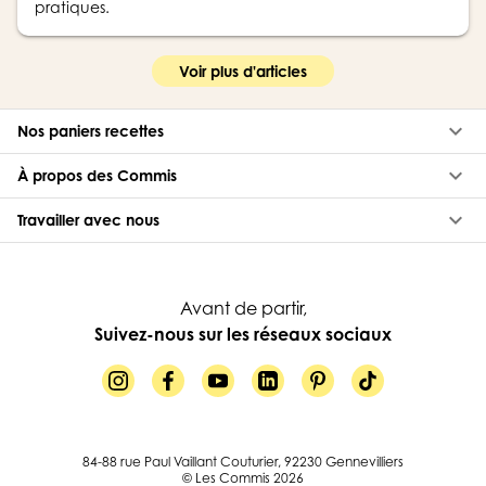
pratiques.
Voir plus d'articles
keyboard_arrow_down
Nos paniers recettes
keyboard_arrow_down
À propos des Commis
keyboard_arrow_down
Travailler avec nous
Avant de partir,
Suivez-nous sur les réseaux sociaux
84-88 rue Paul Vaillant Couturier, 92230 Gennevilliers
© Les Commis 2026