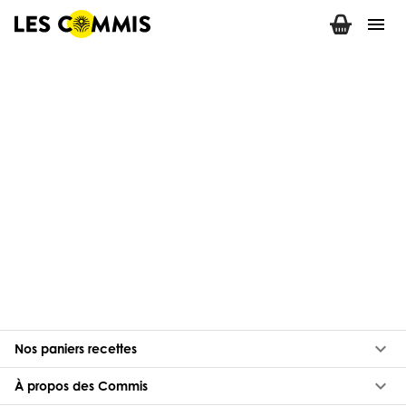
menu
keyboard_arrow_down
Nos paniers recettes
keyboard_arrow_down
À propos des Commis