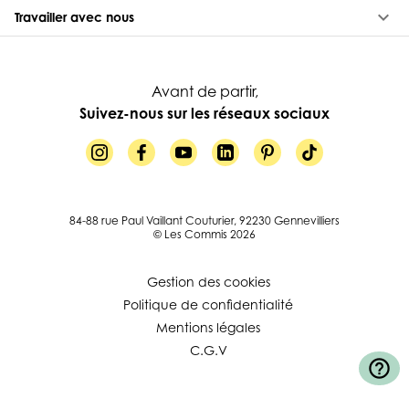
keyboard_arrow_down
Travailler avec nous
Avant de partir,
Suivez-nous sur les réseaux sociaux
84-88 rue Paul Vaillant Couturier, 92230 Gennevilliers
© Les Commis 2026
Gestion des cookies
Politique de confidentialité
Mentions légales
C.G.V
help_outline