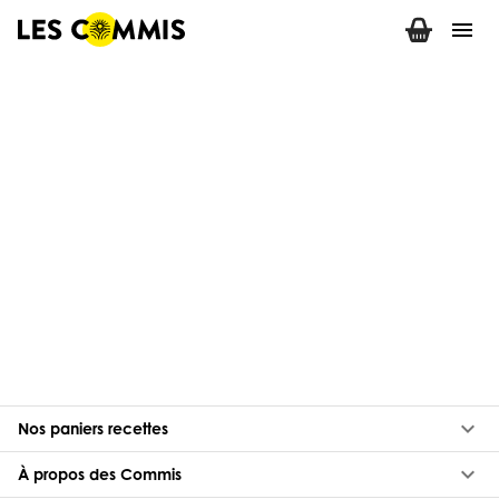
menu
keyboard_arrow_down
Nos paniers recettes
keyboard_arrow_down
À propos des Commis