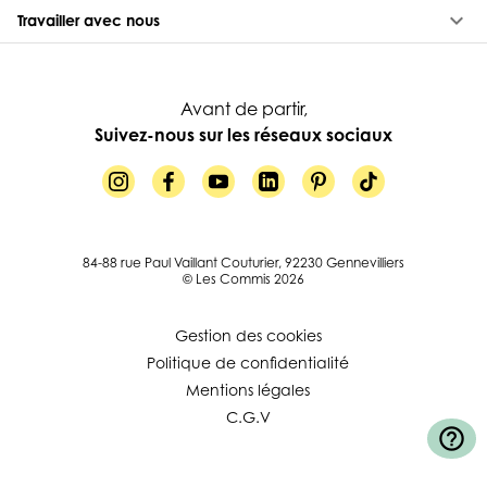
keyboard_arrow_down
Travailler avec nous
Avant de partir,
Suivez-nous sur les réseaux sociaux
84-88 rue Paul Vaillant Couturier, 92230 Gennevilliers
© Les Commis 2026
Gestion des cookies
Politique de confidentialité
Mentions légales
C.G.V
help_outline