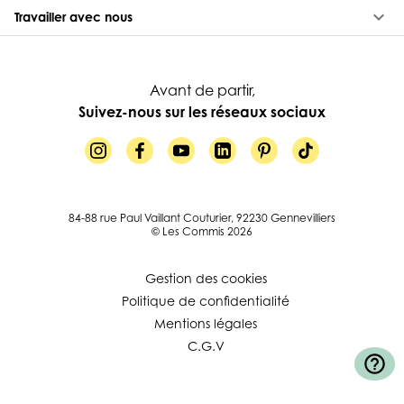
keyboard_arrow_down
Travailler avec nous
Avant de partir,
Suivez-nous sur les réseaux sociaux
84-88 rue Paul Vaillant Couturier, 92230 Gennevilliers
© Les Commis 2026
Gestion des cookies
Politique de confidentialité
Mentions légales
C.G.V
help_outline