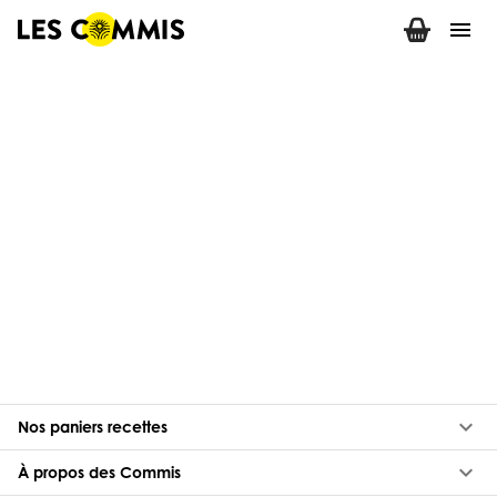
menu
keyboard_arrow_down
Nos paniers recettes
keyboard_arrow_down
À propos des Commis