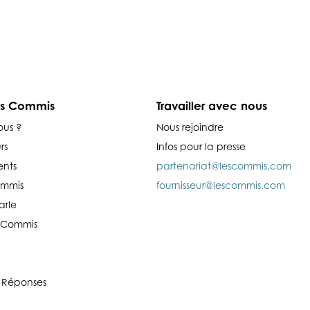
es Commis
Travailler avec nous
ous ?
Nous rejoindre
rs
Infos pour la presse
nts
partenariat@lescommis.com
ommis
fournisseur@lescommis.com
arle
es Commis
 Réponses