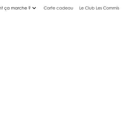
expand_more
t ça marche ?
Carte cadeau
Le Club Les Commis